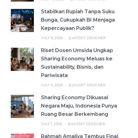
Stabilkan Rupiah Tanpa Suku
Bunga, Cukupkah BI Menjaga
Kepercayaan Publik?
JULY 9, 2026
ASSET DESIGNER
BY
Riset Dosen Umsida Ungkap
Sharing Economy Meluas ke
Sustainability, Bisnis, dan
Pariwisata
JULY 5, 2026
ASSET DESIGNER
BY
Sharing Economy Dikuasai
Negara Maju, Indonesia Punya
Ruang Besar Berkembang
JULY 1, 2026
ASSET DESIGNER
BY
Rahmah Amaliya Tembus Final,