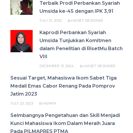
Terbaik Prodi Perbankan Syariah
Umsida ke-45 dengan IPK 3,91
JULY 21, 2025
ASSET DESIGNER
BY
Kaprodi Perbankan Syariah
Umsida Tunjukkan Komitmen
dalam Penelitian di RisetMu Batch
VIII
DECEMBER 13, 2024
ASSET DESIGNER
BY
Sesuai Target, Mahasiswa Ikom Sabet Tiga
Medali Emas Cabor Renang Pada Pomprov
Jatim 2023
JULY 23, 2023
ADMIN
BY
Seimbangnya Pengetahuan dan Skill Menjadi
Kunci Mahasiswa Ikom Dalam Meraih Juara
Pada PILMAPRES PTMA