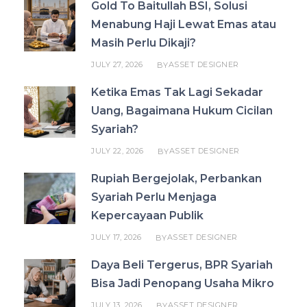
Gold To Baitullah BSI, Solusi
Menabung Haji Lewat Emas atau
Masih Perlu Dikaji?
JULY 27, 2026
ASSET DESIGNER
BY
Ketika Emas Tak Lagi Sekadar
Uang, Bagaimana Hukum Cicilan
Syariah?
JULY 22, 2026
ASSET DESIGNER
BY
Rupiah Bergejolak, Perbankan
Syariah Perlu Menjaga
Kepercayaan Publik
JULY 17, 2026
ASSET DESIGNER
BY
Daya Beli Tergerus, BPR Syariah
Bisa Jadi Penopang Usaha Mikro
JULY 13, 2026
ASSET DESIGNER
BY